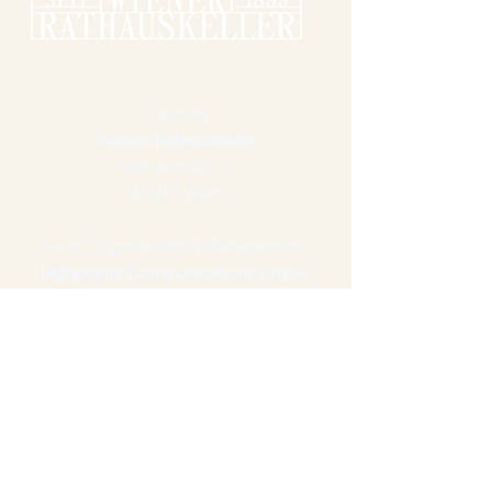
Catering
Wiener Rathauskeller
Rathausplatz 1
A-1010 Wien
Event Organisation & Management
Highpoints Communications GmbH
Mahlerstrasse 5/41
A-1010 Wien
Telefon
+43 664 382 46 93
E-Mail
office@silvestergala
.co
m